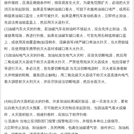
操作规程，且满足燃烧条件时，很容易发生火灾。为避免范围扩大，必须把火灾
消灭在初起阶段。如果是车辆的油箱口着火，可脱下衣服将油箱口堵严，或用石
棉毯将油箱口盖住，火即可被扑灭。如果是摩托车发动机着火，立即停止加油，
先设法将油箱盖盖上，然后用灭火器扑灭。
(2)油罐汽车火灾的扑救。若油罐汽车在卸油时不慎起火，应合先停止卸油，迅
速驶离现场，再进行扑救。如果在油罐车罐口着火，可首先用石棉毯将罐口盖
上，或使用其他覆盖物(如湿棉衣、湿麻袋等)堵严罐口将油火扑灭，当火势较猛
时，应使用随车携带的灭火器对准罐口将大火扑灭。
(3)加油站电气火灾的扑救。加油站发生电气火灾时，应首先切断电源，然后用
二氧化碳灭火器或干粉灭火器将火扑灭，严禁使用泡沫灭火器或水，包括湿被子
等进行灭火。务必注意，首先要切断电源:当无法切断电源时，灭火者应身着耐
火并绝缘的鞋靴、服装(防止触电)，用二氧化碳灭火器或干粉灭火器直接向电气
着大源喷射灭火剂灭火，并应尽快设法切断电源，然后全面灭火。
(4)站(店内大面积起火的扑救。许多加油站离城区较远，故一旦发生火灾，要有
以自救为主的灭火预案，尽可能把火灾控制在初起阶段。当因油蒸气着火或爆
炸，火灾面积较大，很难扑救时，应按以下程序扑救:
1) 迅速向 当地公安消防部门报警 (报警电话119)，并报告本单位上级领导。
2)立即停止加油、卸油操作，关闭闸阀，包裹住油罐通气管、操作井口、加油机