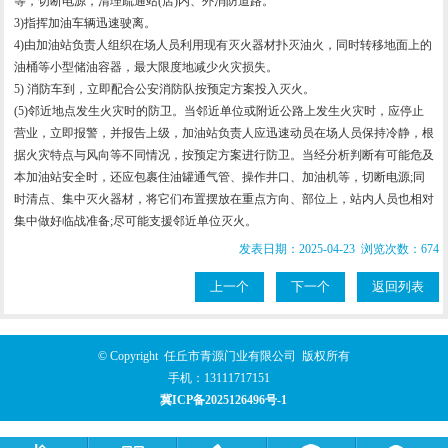
等，切断电源，清理疏通站(店)内、外消防道路。
3)指挥加油车辆迅速驶离。
4)由加油站负责人组织在场人员利用现有灭火器材扑灭油火，同时转移地面上的
油桶等小型储油容器，最大限度地减少火灾损失。
5) 消防车到，立即配合公安消防队按预定方案投入灭火。
(5)邻近地点发生火灾时的防卫。当邻近单位或附近公路上发生火灾时，应停止
营业，立即报警，并报告上级，加油站负责人应迅速动员在场人员保持冷静，根
据火灾特点与风向等不同情况，按预定方案进行防卫。当经分析判断有可能危及
本加油站安全时，还应包裹住油罐通气管、操作井口、加油机等，切断电源;同
时清点、集中灭火器材，将它们布置摆放在重点方向、部位上，站内人员也相对
集中做好临战准备;尽可能支援邻近单位灭火。
发表日期：2025-04-23 浏览次数：674
上一个
下一个
返回列表
© Copyright 任丘市青源门业有限公司 版权所有
手机：
13111717151
冀ICP备2025126496号-1