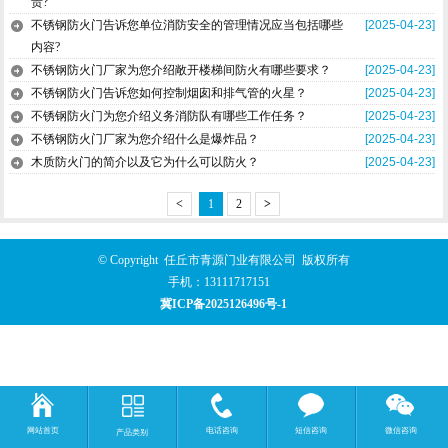
责?
不锈钢防火门告诉您单位消防安全的管理情况应当包括哪些
[2025-04-23]
内容?
不锈钢防火门厂家为您介绍敞开楼梯间防火有哪些要求？
[2025-04-23]
不锈钢防火门告诉您如何控制烟囱和排气管的火星？
[2025-04-23]
不锈钢防火门为您介绍义务消防队有哪些工作任务？
[2025-04-23]
不锈钢防火门厂家为您介绍什么是爆炸品？
[2025-04-23]
木质防火门的简介以及它为什么可以防火？
[2025-04-23]
<
1
2
>
© Copyright 任丘市青源门业有限公司 版权所有
手机：
13111717151
冀ICP备2025126496号-1
网站首页
电话咨询
短信咨询
微信咨询
产品类别